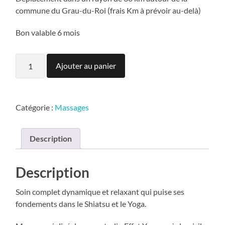
commune du Grau-du-Roi (frais Km à prévoir au-delà)
Bon valable 6 mois
quantité
Ajouter au panier
de
Massage
Thaï
au
sol
Catégorie :
Massages
(90min)
Description
Description
Soin complet dynamique et relaxant qui puise ses
fondements dans le Shiatsu et le Yoga.