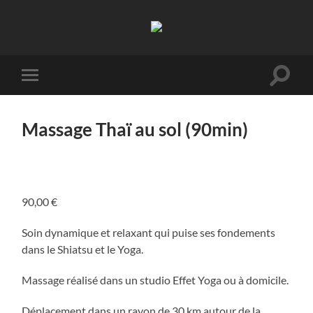
Effet
Yoga
Toggle
Toggle
search
mobile
field
menu
Massage Thaï au sol (90min)
90,00
€
Soin dynamique et relaxant qui puise ses fondements
dans le Shiatsu et le Yoga.
Massage réalisé dans un studio Effet Yoga ou à domicile.
Déplacement dans un rayon de 30 km autour de la