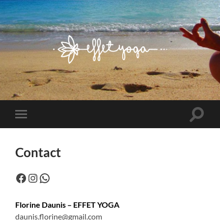
Effet
Yoga
Toggle
Toggle
search
mobile
field
menu
Contact
Facebook
Instagram
WhatsApp
Florine Daunis – EFFET YOGA
daunis.florine@gmail.com