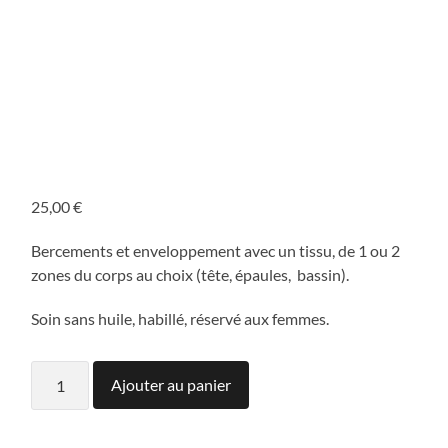
25,00
€
Bercements et enveloppement avec un tissu, de 1 ou 2
zones du corps au choix (tête, épaules, bassin).
Soin sans huile, habillé, réservé aux femmes.
quantité
Ajouter au panier
de
Soin
Rebozo
30min