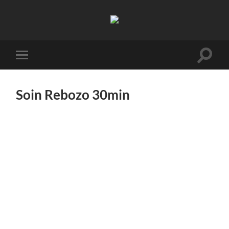
Effet
Yoga
Toggle
Toggle
search
mobile
field
menu
Soin Rebozo 30min